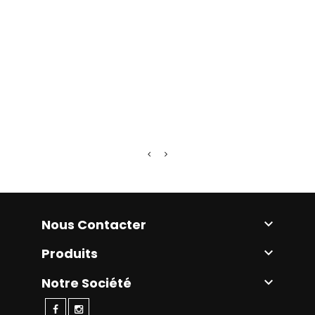
YAMAHA
Prix
2 990,
Nous Contacter

Produits

Notre Société
