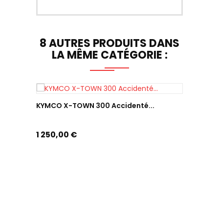
8 AUTRES PRODUITS DANS
LA MÊME CATÉGORIE :
NOUV
KYMCO X-TOWN 300 Accidenté...
HONDA 
Prix
Prix
1 250,00 €
850,0