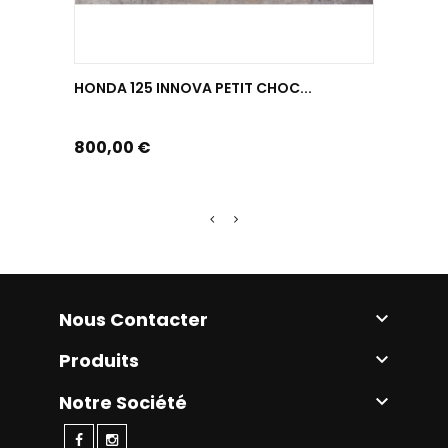
HONDA 125 INNOVA PETIT CHOC...
YAMAHA
Prix
Prix
800,00 €
2 990,
Nous Contacter

Produits

Notre Société
