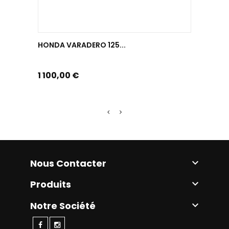
HONDA VARADERO 125...
KAWASA
Prix
Prix
1 100,00 €
1 750,
Nous Contacter

Produits

Notre Société
