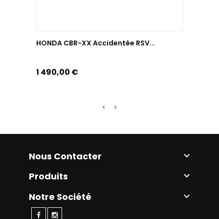
HONDA CBR-XX Accidentée RSV...
TRIUMPH
Prix
Prix
1 490,00 €
3 490,
Nous Contacter

Produits

Notre Société
