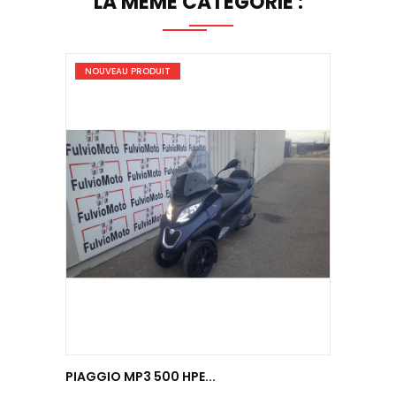
LA MÊME CATÉGORIE :
NOUVEAU PRODUIT
NOUV
PIAGGIO MP3 500 HPE...
BMW M 