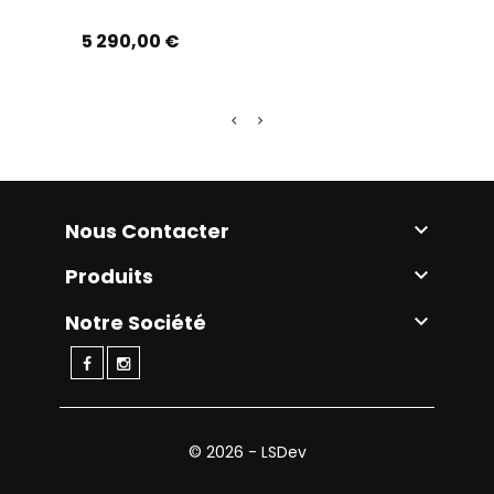
Prix
Prix
5 290,00 €
17 990
Nous Contacter

Produits

Notre Société

© 2026 - LSDev